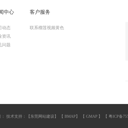
闻中心
客户服务
司动态
联系榴莲视频黄色
业资讯
见问题
：
技术支持：【
东莞网站建设
】 【
BMAP
】 【
GMAP
】 【
粤ICP备75