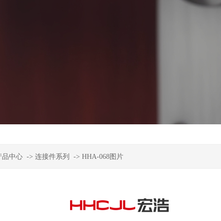
产品中心
->
连接件系列
->
HHA-068图片