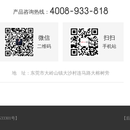
4008-933-818
产品咨询热线：
微信
扫扫
二维码
手机站
地 址：东莞市大岭山镇大沙村连马路大榕树旁
533301号
】
【
后